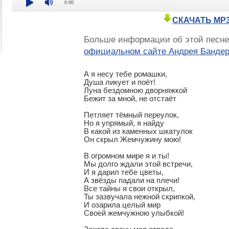
0:00
СКАЧАТЬ MP
Больше информации об этой песне
официальном сайте Андрея Банде
А я несу тебе ромашки,

Душа ликует и поёт!

Луна бездомною дворняжкой

Бежит за мной, не отстаёт

Петляет тёмный переулок,

Но я упрямый, я найду

В какой из каменных шкатулок

Он скрыл Жемчужину мою!

В огромном мире я и ты!

Мы долго ждали этой встречи,

И я дарил тебе цветы,

А звёзды падали на плечи!

Все тайны я свои открыл,

Ты зазвучала нежной скрипкой,

И озарила целый мир

Своей жемчужною улыбкой! 
