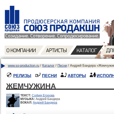
www.so-production.ru
/
Каталог
/
Песни
/ Андрей Бандера «Жемчужин
РЕЛИЗЫ
ПЕСНИ
АВТОРЫ
ИСПОЛ
ЖЕМЧУЖИНА
ТЕКСТ:
София Егорова
МУЗЫКА:
Андрей Бандера
ВОКАЛ:
Андрей Бандера