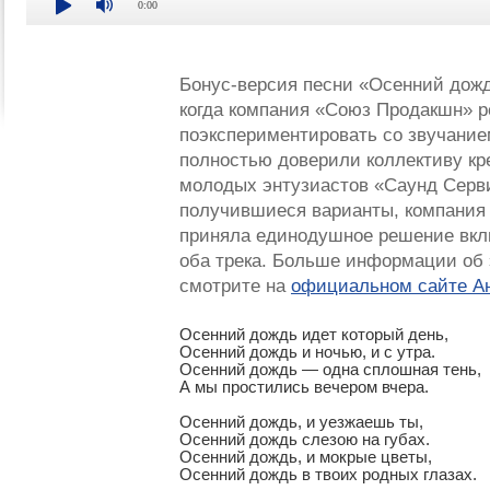
0:00
Бонус-версия песни «Осенний дожд
когда компания «Союз Продакшн» 
поэкспериментировать со звучание
полностью доверили коллективу кр
молодых энтузиастов «Саунд Серв
получившиеся варианты, компания
приняла единодушное решение вкл
оба трека. Больше информации об 
смотрите на
официальном сайте А
Осенний дождь идет который день,

Осенний дождь и ночью, и с утра.

Осенний дождь — одна сплошная тень,

А мы простились вечером вчера.

Осенний дождь, и уезжаешь ты,

Осенний дождь слезою на губах.

Осенний дождь, и мокрые цветы,

Осенний дождь в твоих родных глазах.
