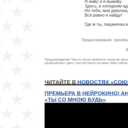
Я живу и я выживу

Здесь, в холодном аду
Но тебя, моя девочка,
Всё равно я найду!

Где ж ты, пацаночка м
Продюсирование, произво
В
Предупреждение! Тексты песен являются таким же объек
размещённых здесь текстов песен на каких-либо сайта
ЧИТАЙТЕ В
НОВОСТЯХ «СОЮ
ПРЕМЬЕРА В НЕЙРОКИНО! А
«ТЫ СО МНОЮ БУДЬ»