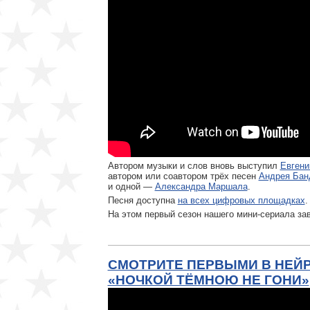
Автором музыки и слов вновь выступил
Евгени
автором или соавтором трёх песен
Андрея Бан
и одной —
Александра Маршала
.
Песня доступна
на всех цифровых площадках
.
На этом первый сезон нашего мини-сериала за
СМОТРИТЕ ПЕРВЫМИ В НЕЙР
«НОЧКОЙ ТЁМНОЮ НЕ ГОНИ»