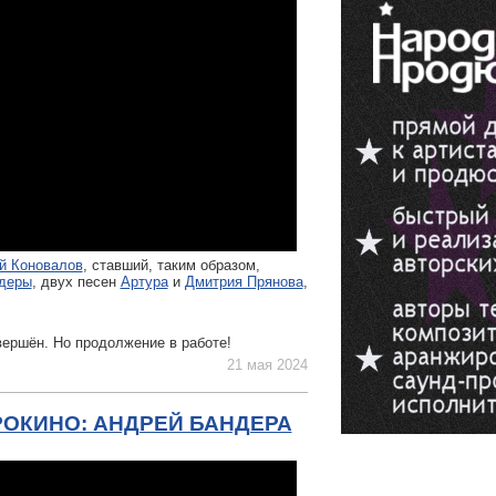
й Коновалов
, ставший, таким образом,
деры
, двух песен
Артура
и
Дмитрия Прянова
,
вершён. Но продолжение в работе!
21 мая 2024
ОКИНО: АНДРЕЙ БАНДЕРА