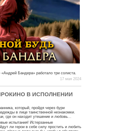
е «Андрей Бандера» работало три солиста.
17 мая 2024
ЙРОКИНО В ИСПОЛНЕНИИ
анника, который, пройдя через бури
 надежды в лице таинственной незнакомки.
и, где он находит утешение и любовь...
новые испытания! Истерзанные
дут ли герои в себе силу простить и любить