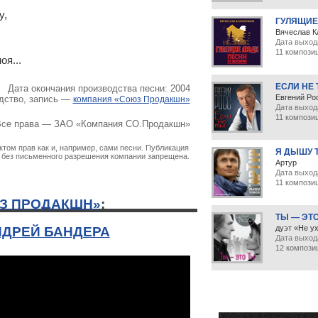
,

ГУЛЯЩИЕ


Вячеслав К
Дата выход
11 компози
оя...
ЕСЛИ НЕ
Дата окончания производства песни: 2004
Евгений Ро
дство, запись —
компания «Союз Продакшн»
Дата выход
11 компози
се права — ЗАО «Компания СО.Продакшн»
том прав как и, например, сами песни. Публикация
Я ДЫШУ 
х без письменного разрешения компании запрещена.
Артур
Дата выхода
11 компози
З ПРОДАКШН»
:
ТЫ — ЭТ
дуэт «Не у
НДРЕЙ БАНДЕРА
Дата выхода
12 компози