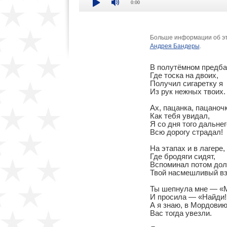
0:00
Больше информации об эт
Андрея Бандеры
.
В полутёмном предбан
Где тоска на двоих,

Получил сигаретку я

Из рук нежных твоих.

Ах, пацанка, пацаночка
Как тебя увидал,

Я со дня того дальнего
Всю дорогу страдал!

На этапах и в лагере,

Где бродяги сидят,

Вспоминал потом долг
Твой насмешливый взг
Ты шепнула мне — «Ми
И просила — «Найди!»
А я знаю, в Мордовию
Вас тогда увезли.
