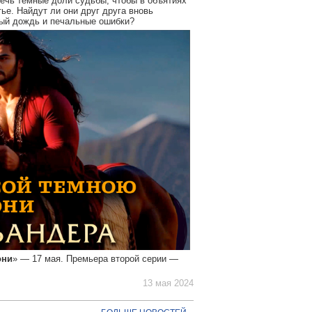
сечь тёмные доли судьбы, чтобы в объятиях
ье. Найдут ли они друг друга вновь
ный дождь и печальные ошибки?
они
» — 17 мая. Премьера второй серии —
13 мая 2024