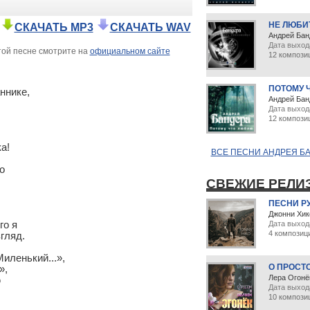
НЕ ЛЮБИ
СКАЧАТЬ MP3
СКАЧАТЬ WAV
Андрей Бан
Дата выход
ой песне смотрите на
официальном сайте
12 компози
ПОТОМУ 
нике,

Андрей Бан
Дата выход
12 компози
!

ВСЕ ПЕСНИ АНДРЕЯ БА


СВЕЖИЕ РЕЛИ
ПЕСНИ Р
Джонни Хик
о я

Дата выход
4 композиц
ляд.

ленький...»,

О ПРОСТ
,

Лера Огонё


Дата выхода
10 компози