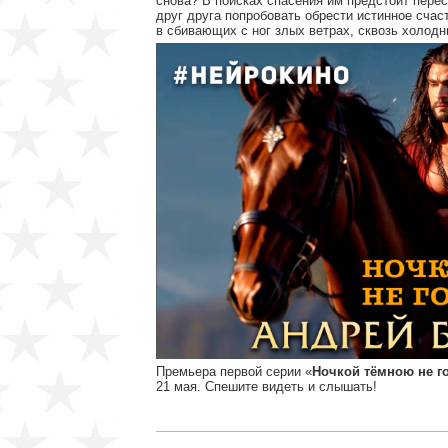
снова? В поисках спасения им предстоит пере
друг друга попробовать обрести истинное счаст
в сбивающих с ног злых ветрах, сквозь холод
Премьера первой серии «
Ночкой тёмною не г
21 мая. Спешите видеть и слышать!