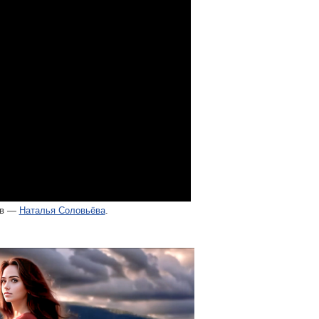
ов —
Наталья Соловьёва
.