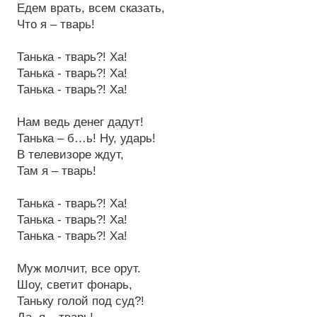
Едем врать, всем сказать,
Что я – тварь!
Танька - тварь?! Ха!
Танька - тварь?! Ха!
Танька - тварь?! Ха!
Нам ведь денег дадут!
Танька – б…ь! Ну, ударь!
В телевизоре ждут,
Там я – тварь!
Танька - тварь?! Ха!
Танька - тварь?! Ха!
Танька - тварь?! Ха!
Муж молчит, все орут.
Шоу, светит фонарь,
Таньку голой под суд?!