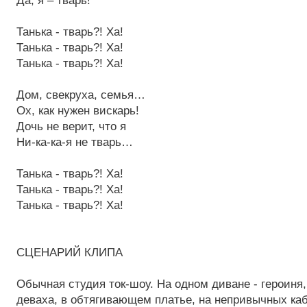
Да, я – тварь!
Танька - тварь?! Ха!
Танька - тварь?! Ха!
Танька - тварь?! Ха!
Дом, свекруха, семья…
Ох, как нужен вискарь!
Дочь не верит, что я
Ни-ка-ка-я не тварь…
Танька - тварь?! Ха!
Танька - тварь?! Ха!
Танька - тварь?! Ха!
СЦЕНАРИЙ КЛИПА
Обычная студия ток-шоу. На одном диване - героиня,
деваха, в обтягивающем платье, на непривычных каб