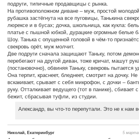
подруги, типичные продавщицы с рынка.
На противоположном диване – муж, простой молодой
рубашка застёгнута на все пуговицы, Танькина свекро
люрексе и в бусах; дочка, школьница, как кукла: бел
платье с пышной юбкой, дурацкие огромные белые б
Шоу. Танька с опущенной головой в чём-то признаётс
свекровь орёт, муж молчит.
Две подруги сначала защищают Таньку, потом демон
перебегают на другой диван, тоже кричат, машут рук
(постановочно), обвиняя Таньку, свекровь пытается у
Она терпит, краснеет, бледнеет, смотрит на дочку. Н
вскакивает, срывает с себя микрофон, с дочки – бант
руку. Отталкивает ведущего (тот в панике), сбивает с
бежит, сбрасывая туфли, из студии.
Александр, вы что-то перепутали. Это не к нам 
Николай, Екатеринбург
5 марта