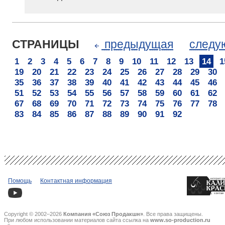
СТРАНИЦЫ
предыдущая
след
1
2
3
4
5
6
7
8
9
10
11
12
13
14
1
19
20
21
22
23
24
25
26
27
28
29
30
35
36
37
38
39
40
41
42
43
44
45
46
51
52
53
54
55
56
57
58
59
60
61
62
67
68
69
70
71
72
73
74
75
76
77
78
83
84
85
86
87
88
89
90
91
92
Помощь
Контактная информация
Copyright © 2002–2026
Компания «Союз Продакшн»
. Все права защищены.
При любом использовании материалов сайта ссылка на
www.so-production.ru