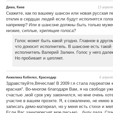
Дима, Киев
13 апреля
Скажите, как по вашему шансон или новая русская п
отклик в сердцах людей если будут исполнятся голо
например? Или в шансоне должны быть только муже
низкие, сиплые, хрипящие голоса?
Голос может быть какой угодно. Главное в друго
что доносит исполнитель. В шансоне есть такой
исполнитель Валерий Залкин. Голос у него дале
Но пробивает и цепляет.
Анжелика Кобялко, Краснодар
6 апреля
Здравствуйте,Вячеслав! В 2009 г.я стала лауреатом 
красная". Во-многом благодаря Вам, я на свободе уже
счастью ,мой срок ужу закончился, но мне очень хот
участие в вашем проэкте. Я, к сожалению, не имею 
записать демо-материал, но у меня есть стихи и мел
Если Вас заинтересует мое письмо... буду рада. Спа