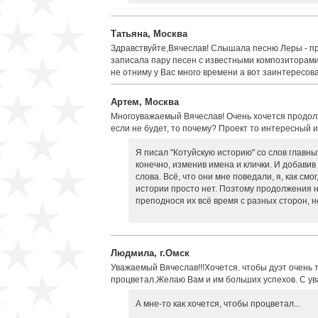
Татьяна, Москва
Здравствуйте,Вячеслав! Слышала песню Леры - прел
записала пару песен с известными композиторами 
не отниму у Вас много времени а вот заинтересов
Артем, Москва
Многоуважаемый Вячеслав! Очень хочется продолж
если не будет, то почему? Проект то интересный 
Я писал "Котуйскую историю" со слов главны
конечно, изменив имена и клички. И добавив
слова. Всё, что они мне поведали, я, как см
истории просто нет. Поэтому продолжения не
преподнося их всё время с разных сторон, н
Людмила, г.Омск
Уважаемый Вячеслав!!!Хочется. чтобы дуэт очень
процветал.Желаю Вам и им больших успехов. С у
А мне-то как хочется, чтобы процветал...