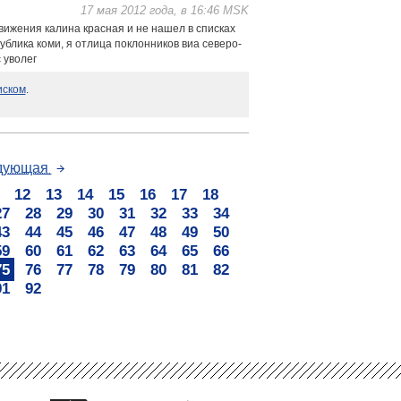
17 мая 2012 года, в 16:46 MSK
вижения калина красная и не нашел в списках
спублика коми, я отлица поклонников виа северо-
 уволег
иском
.
дующая
12
13
14
15
16
17
18
27
28
29
30
31
32
33
34
43
44
45
46
47
48
49
50
59
60
61
62
63
64
65
66
75
76
77
78
79
80
81
82
91
92