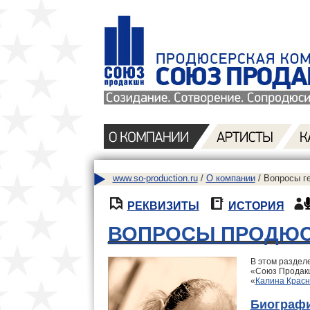
www.so-production.ru
/
О компании
/ Вопросы г
РЕКВИЗИТЫ
ИСТОРИЯ
ВОПРОСЫ ПРОДЮС
В этом раздел
«Союз Продакш
«
Калина Крас
Биографи