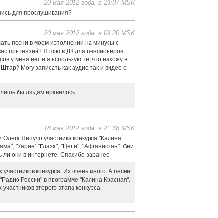
20 мая 2012 года, в 23:07 MSK
апись для прослушивания?
20 мая 2012 года, в 09:20 MSK
лать песни в моем исполнении на минусы с
вас претензий? Я пою в ДК для пенсионеров,
ов у меня нет и я использую те, что нахожу в
Штар? Могу записать как аудио так и видео с
 лишь бы людям нравилось.
18 мая 2012 года, в 21:38 MSK
и Олега Янпуло участника конкурса "Калина
ама", "Карие" "Глаза", "Цепи", "Афганистан". Они
ь ли они в интернете. Спасибо заранее
участников конкурса. Их очень много. А песни
Радио России" в программе "Калина Красная".
х участников второго этапа конкурса.