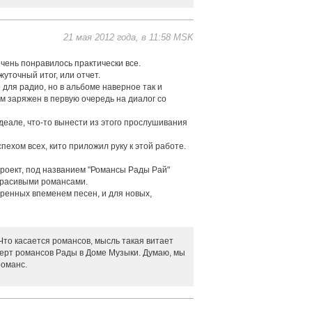
21 мая 2012 года, в 11:58 MSK
ень понравилось практически все.
точный итог, или отчет.
 для радио, но в альбоме наверное так и
ом заряжен в первую очередь на диалог со
идеале, что-то вынести из этого прослушивания
ехом всех, кито приложил руку к этой работе.
проект, под названием "Романсы Рады Рай"
 красивыми романсами.
ренных впеменем песен, и для новых,
Что касается романсов, мысль такая витает
церт романсов Рады в Доме Музыки. Думаю, мы
романс.