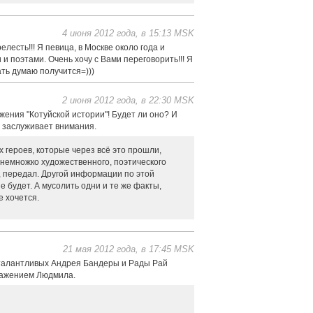
4 июня 2012 года, в 15:13 MSK
есть!!! Я певица, в Москве около года и
и поэтами. Очень хочу с Вами переговорить!!! Я
ать думаю получится=)))
2 июня 2012 года, в 22:30 MSK
ения "Котуйской истории"! Будет ли оно? И
и заслуживает внимания.
х героев, которые через всё это прошли,
 немножко художественного, поэтического
ог, передал. Другой информации по этой
 будет. А мусолить одни и те же факты,
е хочется.
21 мая 2012 года, в 17:45 MSK
 талантливых Андрея Бандеры и Рады Рай
важением Людмила.