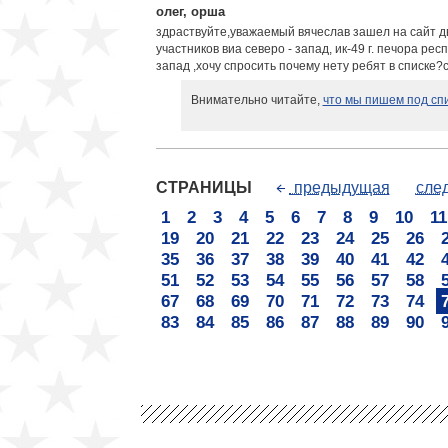
олег, орша
здраствуйте,уважаемый вячеслав зашел на сайт д
участников виа северо - запад, ик-49 г. печора ре
запад ,хочу спросить почему нету ребят в списке?с
Внимательно читайте,
что мы пишем под сп
СТРАНИЦЫ
предыдущая
сле
1
2
3
4
5
6
7
8
9
10
11
19
20
21
22
23
24
25
26
35
36
37
38
39
40
41
42
51
52
53
54
55
56
57
58
67
68
69
70
71
72
73
74
83
84
85
86
87
88
89
90