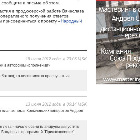
 сообщите в письме об этом.
астия в продюсерской работе Вячеслава
оперативного получения ответов
 присоединиться к проекту «
Народный
18 июня 2012 года, в 23:06 MSK
и в авторском исполнении?
работаю), то песни можно прослушать и
13 июня 2012 года, в 06:14 MSK
в планах показ Кремлевских концертов Андрея
нце лета - начале осени планируем выпустить
 Бандеры с программой "Прикосновение".