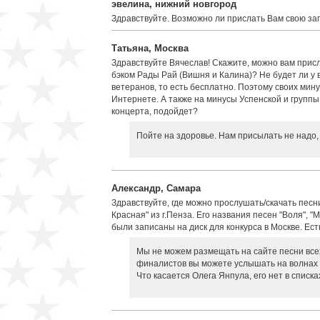
эвелина, нижний новгород
Здравствуйте. Возможно ли прислать Вам свою з
Татьяна, Москва
Здравствуйте Вячеслав! Скажите, можно вам прис
бэком Рады Рай (Вишня и Калина)? Не будет ли у 
ветеранов, то есть бесплатно. Поэтому своих минус
Интернете. А также на минусы Успенской и группы 
концерта, подойдет?
Пойте на здоровье. Нам присылать не надо,
Александр, Самара
Здравствуйте, где можно прослушать/скачать песн
Красная" из г.Пенза. Его названия песен "Воля", "М
были записаны на диск для конкурса в Москве. Ест
Мы не можем размещать на сайте песни всех 
финалистов вы можете услышать на волнах "
Что касается Олега Янпула, его нет в списка