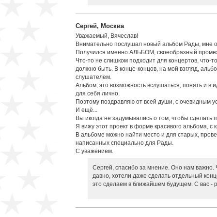
Сергей, Москва
Уважаемый, Вячеслав!
Внимательно послушал новый альбом Рады, мне оч
Получился именно АЛЬБОМ, своеобразный промежу
Что-то не слишком подходит для концертов, что-то
должно быть. В конце-концов, на мой взгляд, альб
слушателем.
Альбом, это возможность вслушаться, понять и в 
для себя лично.
Поэтому поздравляю от всей души, с очевидным усп
И ещё...
Вы икогда не задумывались о том, чтобы сделать 
Я вижу этот проект в форме красивого альбома, с
В альбоме можно найти место и для старых, прове
написанных специально для Рады.
С уважением.
Сергей, спасибо за мнение. Оно нам важно. 
давно, хотели даже сделать отдельный кон
это сделаем в ближайшем будущем. С вас - 