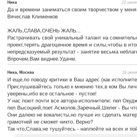
Ника
21 июня
Да и времени заниматься своим творчеством у меня 
Вячеслав Клименков
ЖАЛЬ,СЛАВА,ОЧЕНЬ ЖАЛЬ...
Растрачивать свой уникальный талант на сомнитель
проект,терять драгоценное время и силы,чтобы в ито
непредсказуемый результат - занятие весьма неблаго
Впрочем,Вам виднее.Удачм.
Ника, Москва
16 июня
И еще,по поводу критики в Ваш адрес (как исполните
Прислушивайтесь только к мнению тех,в ком Вы лич
уверены,ибо все остальное - пустое!
У нас поют почти все автора-исполнители: пел Окуд
пел Высоцкий,поет Асмолов,Заречный,Шелег - Вы чт
Они далеко не вокалисты,но лучше их сделать мате
грамотней не сможет никто. Верно?
Так что,Слава,не тушуйтесь - наплюйте на всех и по