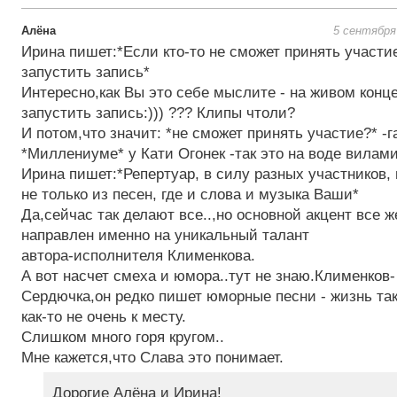
Алёна
5 сентября
Ирина пишет:*Если кто-то не сможет принять участи
запустить запись*
Интересно,как Вы это себе мыслите - на живом конц
запустить запись:))) ??? Клипы чтоли?
И потом,что значит: *не сможет принять участие?* -г
*Миллениуме* у Кати Огонек -так это на воде вилами
Ирина пишет:*Репертуар, в силу разных участников,
не только из песен, где и слова и музыка Ваши*
Да,сейчас так делают все..,но основной акцент все 
направлен именно на уникальный талант
автора-исполнителя Клименкова.
А вот насчет смеха и юмора..тут не знаю.Клименков-
Сердючка,он редко пишет юморные песни - жизнь так
как-то не очень к месту.
Слишком много горя кругом..
Мне кажется,что Слава это понимает.
Дорогие Алёна и Ирина!