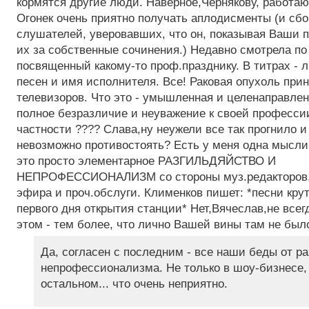
кормятся другие люди. Наверное,Чернякову, работа
Огонек очень приятно получать аплодисменты (и сбо
слушателей, уверовавших, что он, показывая Ваши п
их за собственные сочинения.) Недавно смотрела по 
посвященный какому-то проф.празднику. В титрах - 
песен и имя исполнителя. Все! Раковая опухоль прин
телевизоров. Что это - умышленная и целенаправлен
полное безразличие и неуважение к своей профессии
частности ???? Слава,ну неужели все так прогнило и
невозможно противостоять? Есть у меня одна мысли
это просто элементарное РАЗГИЛЬДЯЙСТВО И
НЕПРОФЕССИОНАЛИЗМ со стороны муз.редакторов
эфира и проч.обслуги. Клименков пишет: *песни крут
первого дня открытия станции* Нет,Вячеслав,не всег
этом - тем более, что лично Вашей вины там не было
Да, согласен с последним - все наши беды от р
непрофессионализма. Не только в шоу-бизнесе, 
остальном... что очень неприятно.