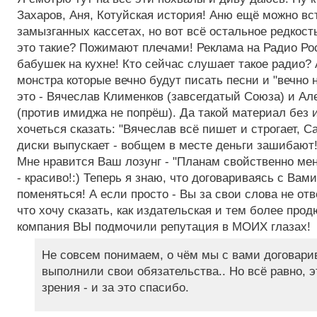
Захаров, Аня, Котуйская история! Аню ещё можно вс
замызганных кассетах, но вот всё остальное редкость
это такие? Пожимают плечами! Реклама на Радио Рос
бабушек на кухне! Кто сейчас слушает такое радио? 
монстра которые вечно будут писать песни и "вечно 
это - Вячеслав Клименков (завсегдатый Союза) и А
(против имиджа не попрёш). Да такой материал без и
хочеться сказать: "Вячеслав всё пишет и строгает, С
диски выпускает - вобщем в месте деньги зашибают!:
Мне нравится Ваш лозунг - "Планам свойственно ме
- красиво!:) Теперь я знаю, что договариваясь с Вами
поменяться! А если просто - Вы за свои слова не от
что хочу сказать, как издательская и тем более про
компания ВЫ подмочили репутация в МОИХ глазах!
Не совсем понимаем, о чём мы с вами договари
выполнили свои обязательства.. Но всё равно, э
зрения - и за это спасибо.