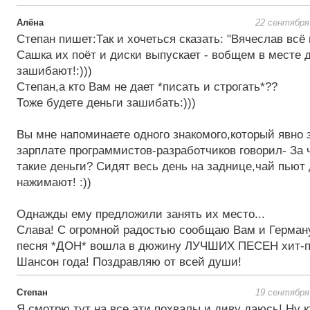
Алёна
22 сентября
Степан пишет:Так и хочеться сказать: "Вячеслав всё 
Сашка их поёт и диски выпускает - вобщем в месте 
зашибают!:)))
Степан,а кто Вам не дает *писать и строгать*??
Тоже будете деньги зашибать:)))
Вы мне напоминаете одного знакомого,который явно 
зарплате программистов-разработчиков говорил- За 
такие деньги? Сидят весь день на заднице,чай пьют 
нажимают! :))
Однажды ему предложили занять их место...
Слава! С огромной радостью сообщаю Вам и Герману
песня *ДОН* вошла в дюжину ЛУЧШИХ ПЕСЕН хит-п
Шансон года! Поздравляю от всей души!
Степан
19 сентября
Я смотрю тут на все эти похвалы и диву даюсь! Ну кт