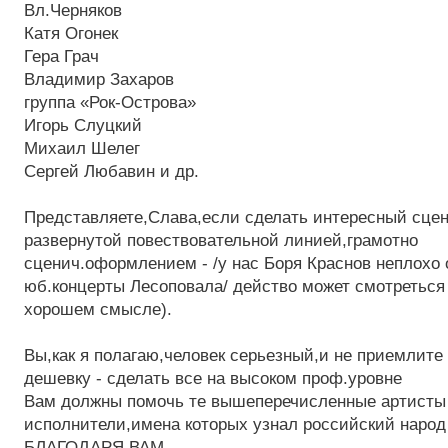
Вл.Черняков
Катя Огонек
Гера Грач
Владимир Захаров
группа «Рок-Острова»
Игорь Слуцкий
Михаил Шелег
Сергей Любавин и др.
Представляете,Слава,если сделать интересный сцен
развернутой повествовательной линией,грамотно
сценич.оформлением - /у нас Боря Краснов неплохо
юб.концерты Лесоповала/ действо может смотреться 
хорошем смысле).
Вы,как я полагаю,человек серьезный,и не приемлите
дешевку - сделать все на высоком проф.уровне
Вам должны помочь те вышеперечисленные артисты
исполнители,имена которых узнал российский наро
БЛАГОДАРЯ ВАМ.