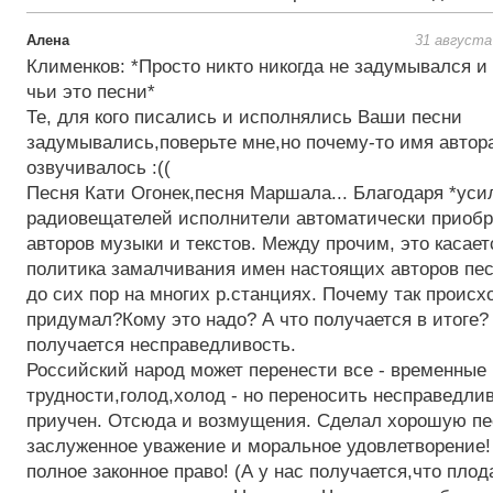
Алена
31 августа
Клименков: *Просто никто никогда не задумывался и
чьи это песни*
Те, для кого писались и исполнялись Ваши песни
задумывались,поверьте мне,но почему-то имя автора
озвучивалось :((
Песня Кати Огонек,песня Маршала... Благодаря *уси
радиовещателей исполнители автоматически приобр
авторов музыки и текстов. Между прочим, это касаетс
политика замалчивания имен настоящих авторов пес
до сих пор на многих р.станциях. Почему так происх
придумал?Кому это надо? А что получается в итоге? 
получается несправедливость.
Российский народ может перенести все - временные
трудности,голод,холод - но переносить несправедлив
приучен. Отсюда и возмущения. Сделал хорошую пе
заслуженное уважение и моральное удовлетворение!
полное законное право! (А у нас получается,что пло