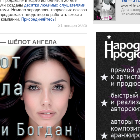
 Продакшн» в марте исполнится 20 лет!
ТЫ — ЭТ
ами созданы
десятки любимых слушателями
дуэт «Не у
итами. Немало зародилось творческих союзов
Дата выхода
12 компози
 продолжают плодотворно работать вместе
и компании.
Присоединяйтесь
!
21 января 2026
 — ШЁПОТ АНГЕЛА