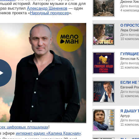
Джонни Хик
льшой историей. Автором музыки и слов для
Дата выход
 раз выступил
Александр Шиненков
— один
4 композиц
ников проекта «
Народный продюсер
».
О ПРОСТ
Лера Огонё
Дата выхода
10 компози
ГУЛЯЩИЕ
Вячеслав К
Дата выход
11 компози
ЕСЛИ НЕ
Евгений Ро
Дата выход
11 компози
Я ДЫШУ 
Артур
Дата выхода
11 компози
сех цифровых площадках
!
 в эфире
интернет-радио «Калина Красная»
.