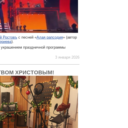
й Ростовъ
с песней «
Алая рапсодия
» (автор
ериева
).
 украшением праздничной программы
3 января 2026
ТВОМ ХРИСТОВЫМ!