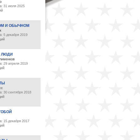
о
а: 31 июля 2025
ий
ОМ И ОБЫЧНОМ
к
: 5 декабря 2019
ций
 ЛЮДИ
лименков
а: 29 апреля 2019
ций
 ТЫ
сс
а: 30 сентября 2018
ций
ТОБОЙ
: 15 декабря 2017
ций